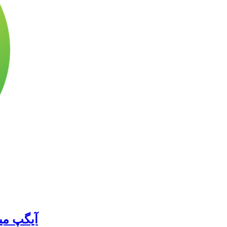
آیگپ میز