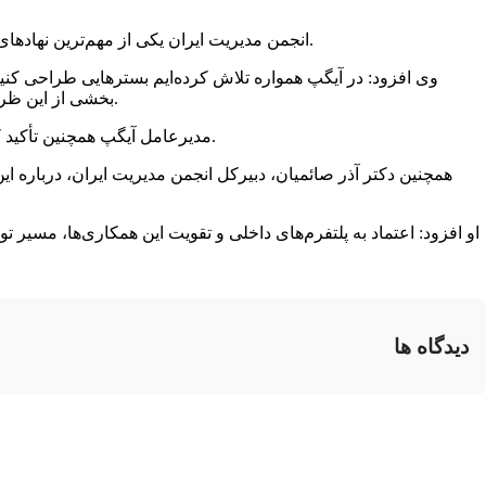
انجمن مدیریت ایران یکی از مهم‌ترین نهادهای مرجع در توسعه دانش مدیریت در کشور است و ما باور داریم که فناوری می‌تواند سرعت، دقت و کیفیت این شبکه ارتباطی را چند برابر کند.
وی افزود: در آیگپ همواره تلاش کرده‌ایم بسترهایی طراحی کنیم 
بخشی از این ظرفیت‌ها را در خدمت جامعه علمی کشور قرار دهیم و مسیر ارتباطات دیجیتال بین مدیران، پژوهشگران و فعالان حوزه مدیریت را تسهیل کنیم.
مدیرعامل آیگپ همچنین تأکید کرد: این تفاهم‌نامه آغاز یک مسیر مشترک است. آیگپ می‌خواهد به بستر رسمی ارتباطات دیجیتال نهادهای علمی و حرفه‌ای کشور تبدیل شود.
همچنین دکتر آذر صائمیان، دبیرکل انجمن مدیریت ایران، درباره 
او افزود: اعتماد به پلتفرم‌های داخلی و تقویت این همکاری‌ها، مسیر 
دیدگاه ها