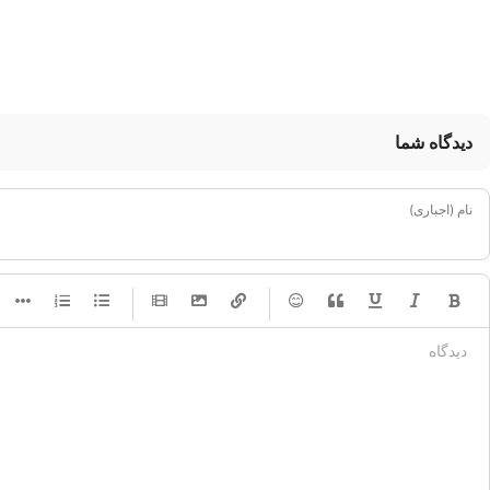
دیدگاه شما
نام (اجباری)
-
-
-
-
-
-
-
-
-
-
-
-
-
-
-
-
-
-
-
-
-
-
-
-
-
-
-
-
-
-