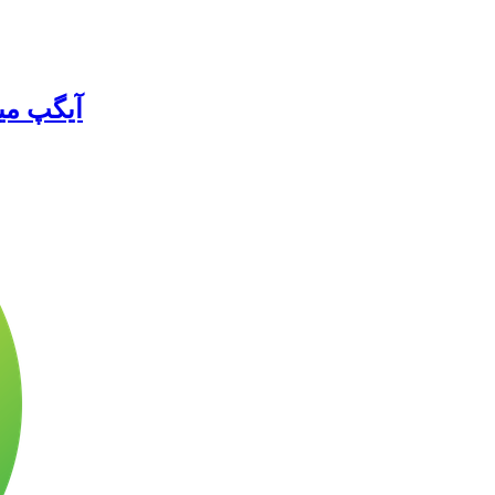
آیگپ میز