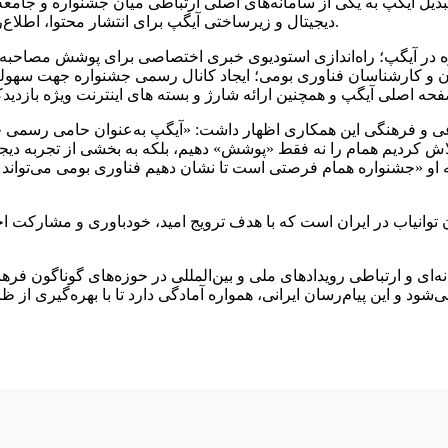
 تبدیل آیگپ به یکی از سامانه‌های اصلی ارتباطی میان جشنواره و جام
دیجیتال و زیرساختی آیگپ برای انتشار محتوا، اطلاع‌رسانی رویدادها و تسهیل ارتباط مستقیم با مخاطبان جشنواره می‌باشد.
ر آیگپ؛ راه‌اندازی استودیوی خبری اختصاصی برای پوشش مصاحبه‌ه
یران و کارشناسان فناوری بومی؛ ایجاد کانال رسمی جشنواره جهت سهول
عی و فرهنگی این همکاری اظهار داشت: «آیگپ به‌عنوان حامی رسمی چ
لاش کردیم همام را نه فقط «پوشش» دهیم، بلکه به بخشی از تجربه دیجی
ه او «جشنواره همام فرصتی است تا نشان دهیم فناوری بومی می‌تواند 
ن توانیاب در ایران است که با هدف ترویج امید، خودباوری و مشارکت اج
ای و ارتباطی رویدادهای ملی و بین‌المللی در حوزه‌های گوناگون فره
د و این پیام‌رسان ایرانی، همواره آمادگی دارد تا با بهره‌گیری از 