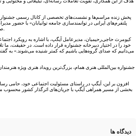
هدف از این همکاری، تقویت تعاملات رسانه‌ای، تبلیغاتی و محتوایی و
پخش زنده مراسم‌ها و نشست‌های تخصصی از کانال رسمی جشنواره د
پلتفرم‌های ایرانی در توانمندسازی جامعه توانیابان» با حضور مد
صفحه اصلی آیگپ و همچنین ارائه شارژ و بسته های اینترنت ویژه بازدیدکنندگان از جشنواره بخشی از خدمات این پیام‌رسان در جشنواره است.
کیومرث حاجی‌رحیمیان، مدیرعامل آیگپ، با اشاره به رویکرد اجتما
خود را در اختیار دبیرخانه جشنواره قرار داده است. در حقیقت، ما ت
می‌دانیم که صدای گروه‌هایی باشیم که کمتر شنیده می‌شوند.» به گفت
جشنواره بین‌المللی هنری همام، بزرگ‌ترین رویداد هنری ویژه هنرمندا
افزون بر این، آیگپ در راستای مسئولیت اجتماعی خود، حامی رسانه‌
بخشی از مسیر همراهی آیگپ با جریان‌های اثرگذار کشور محسوب می‌شو
دیدگاه ها