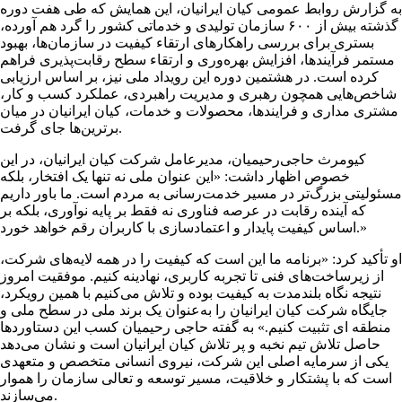
به گزارش روابط عمومی کیان ایرانیان، این همایش که طی هفت دوره
گذشته بیش از ۶۰۰ سازمان تولیدی و خدماتی کشور را گرد هم آورده،
بستری برای بررسی راهکارهای ارتقاء کیفیت در سازمان‌ها، بهبود
مستمر فرآیندها، افزایش بهره‌وری و ارتقاء سطح رقابت‌پذیری فراهم
کرده است. در هشتمین دوره این رویداد ملی نیز، بر اساس ارزیابی
شاخص‌هایی همچون رهبری و مدیریت راهبردی، عملکرد کسب و کار،
مشتری مداری و فرایندها، محصولات و خدمات، کیان ایرانیان در میان
برترین‌ها جای گرفت.
کیومرث حاجی‌رحیمیان، مدیرعامل شرکت کیان ایرانیان، در این
خصوص اظهار داشت: «این عنوان ملی نه تنها یک افتخار، بلکه
مسئولیتی بزرگ‌تر در مسیر خدمت‌رسانی به مردم است. ما باور داریم
که آینده رقابت در عرصه فناوری نه فقط بر پایه نوآوری، بلکه بر
اساس کیفیت پایدار و اعتمادسازی با کاربران رقم خواهد خورد.»
او تأکید کرد: «برنامه ما این است که کیفیت را در همه لایه‌های شرکت،
از زیرساخت‌های فنی تا تجربه کاربری، نهادینه کنیم. موفقیت امروز
نتیجه نگاه بلندمدت به کیفیت بوده و تلاش می‌کنیم با همین رویکرد،
جایگاه شرکت کیان ایرانیان را به‌عنوان یک برند ملی در سطح ملی و
منطقه ای تثبیت کنیم.» به گفته حاجی رحیمیان کسب این دستاوردها
حاصل تلاش تیم نخبه و پر تلاش کیان ایرانیان است و نشان می‌دهد
یکی از سرمایه اصلی این شرکت، نیروی انسانی متخصص و متعهدی
است که با پشتکار و خلاقیت، مسیر توسعه و تعالی سازمان را هموار
می‌سازند.