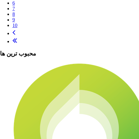
6
7
8
9
10
محبوب ترین ها